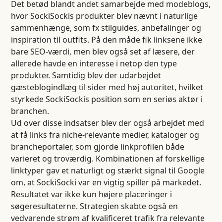
Det betød blandt andet samarbejde med modeblogs,
hvor SockiSockis produkter blev nævnt i naturlige
sammenhænge, som fx stilguides, anbefalinger og
inspiration til outfits. På den måde fik linksene ikke
bare SEO-værdi, men blev også set af læsere, der
allerede havde en interesse i netop den type
produkter. Samtidig blev der udarbejdet
gæsteblogindlæg til sider med høj autoritet, hvilket
styrkede SockiSockis position som en seriøs aktør i
branchen.
Ud over disse indsatser blev der også arbejdet med
at få links fra niche-relevante medier, kataloger og
brancheportaler, som gjorde linkprofilen både
varieret og troværdig. Kombinationen af forskellige
linktyper gav et naturligt og stærkt signal til Google
om, at SockiSocki var en vigtig spiller på markedet.
Resultatet var ikke kun højere placeringer i
søgeresultaterne. Strategien skabte også en
vedvarende strøm af kvalificeret trafik fra relevante